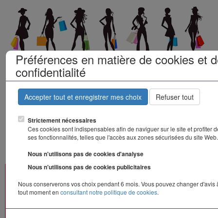
Préférences en matière de cookies et 
confidentialité
Le dressing de
Accepter tout et enregistrer mes choix
Refuser tout
la mode
Strictement nécessaires
Ces cookies sont indispensables afin de naviguer sur le site et profiter 
ses fonctionnalités, telles que l'accès aux zones sécurisées du site Web
Togg
Nous n'utilisons pas de cookies d'analyse
navi
Nous n'utilisons pas de cookies publicitaires
Nous conserverons vos choix pendant 6 mois. Vous pouvez changer d'avis 
tout moment en
consultant notre politique de cookies
.