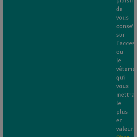
plaisir
de
vous
conseil
sur
l’acces
ou
le
vêteme
qui
vous
mettra
le
plus
en
valeur.