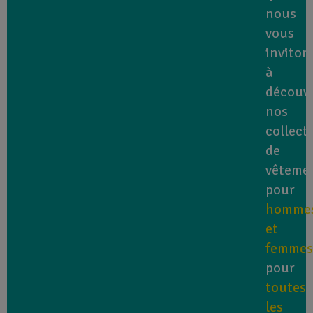
nous
vous
inviton
à
découvr
nos
collect
de
vêteme
pour
homme
et
femmes
pour
toutes
les