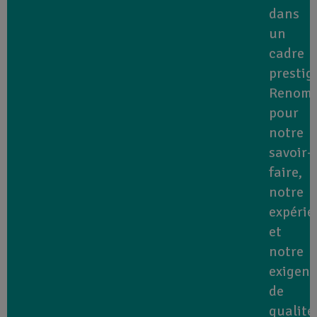
dans
un
cadre
prestig
Renom
pour
notre
savoir-
faire,
notre
expérie
et
notre
exigen
de
qualité