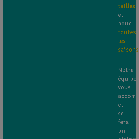
tailles
et
pour
toutes
les
saisons
Notre
équipe
vous
accomp
et
se
fera
un