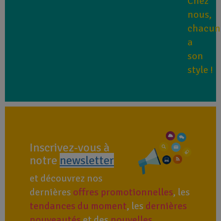
Chez
nous,
chacun
a
son
style !
Inscrivez-vous à
notre
newsletter
et découvrez nos
dernières
offres promotionnelles
, les
tendances du moment
, les
dernières
nouveautés
et des
nouvelles